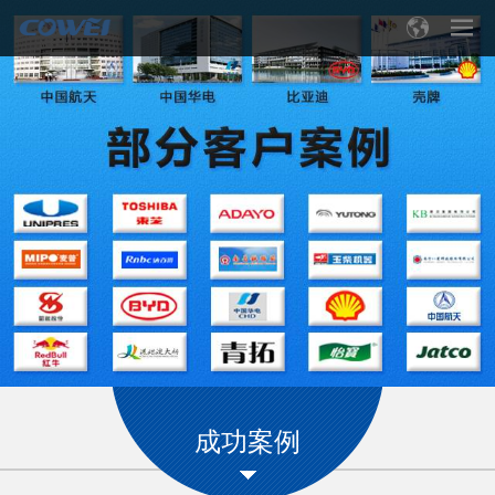
Toggle
navigation
成功案例