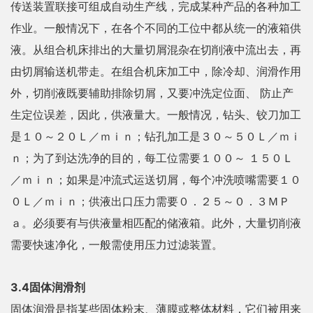
传送装置联接可组成自动生产线，完成某种产品的各种加工
作业。一般情况下，在各个不同的工位中都从统一的液箱供
液。从组合机床排出的大量切屑混杂在切削液中流出去，再
由切屑输送机带走。在组合机床加工中，除冷却、润滑作用
外，切削液既要辅助排除切屑，又要冲洗定位面、 防止产
生定位误差，因此，供液量大。一般情况，钻头、铰刀加工
是１０～２０Ｌ／ｍｉｎ；钻孔加工是３０～５０Ｌ／ｍｉ
ｎ；为了到达洗净的目的，每工位需要１００～ １５０Ｌ
／ｍｉｎ；如果是冲流式运送切屑，每个冲洗喷嘴需要１０
０Ｌ／ｍｉｎ；供液出口压力需要０．２５～０．３ＭＰ
ａ。必须要有与供液量相匹配的储液箱。此外，大量切削液
需要快速净化，一般需使用压力过滤装置。
3.4固体润滑剂
固体润滑是指某些固体粉末、薄膜或整体材料，它们被用来